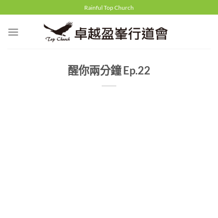
Skip
Rainful Top Church
to
content
醒你兩分鐘 Ep.22