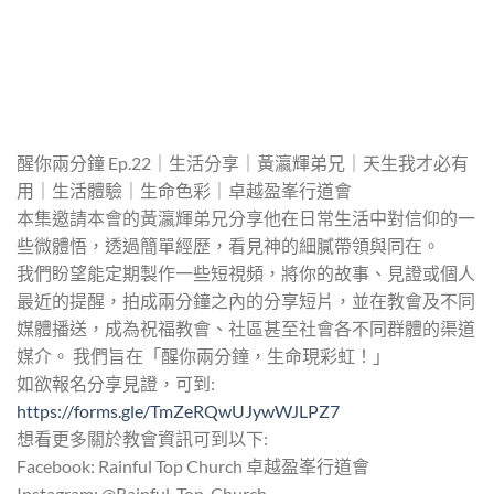
醒你兩分鐘 Ep.22｜生活分享｜黃瀛輝弟兄｜天生我才必有
用｜生活體驗｜生命色彩｜卓越盈峯行道會
本集邀請本會的黃瀛輝弟兄分享他在日常生活中對信仰的一
些微體悟，透過簡單經歷，看見神的細膩帶領與同在。
我們盼望能定期製作一些短視頻，將你的故事、見證或個人
最近的提醒，拍成兩分鐘之內的分享短片，並在教會及不同
媒體播送，成為祝福教會、社區甚至社會各不同群體的渠道
媒介。 我們旨在「醒你兩分鐘，生命現彩虹！」
如欲報名分享見證，可到:
https://forms.gle/TmZeRQwUJywWJLPZ7
想看更多關於教會資訊可到以下:
Facebook: Rainful Top Church 卓越盈峯行道會
Instagram: @Rainful_Top_Church