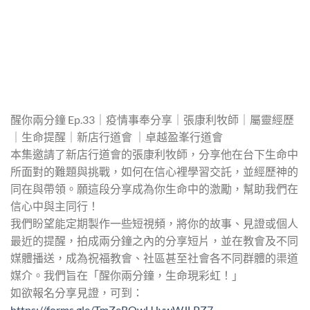
醒你兩分鐘 Ep.33｜疫情事奉分享｜張康利牧師｜屬靈經歷
｜生命提醒｜新店行道會 ｜卓越盈峯行道會
本集邀請了新店行道會的張康利牧師，分享他在台下生命中
所面對的難題與挑戰，如何在信心裡學習交託，並經歷神的
同在與帶領。願這段分享成為你生命中的激勵，幫助我們在
信心中與主同行！
我們盼望能定期製作一些短視頻，將你的故事、見證或個人
最近的提醒，拍成兩分鐘之內的分享短片，並在教會及不同
媒體播送，成為祝福教會、社區甚至社會各不同群體的渠道
媒介。我們旨在「醒你兩分鐘，生命現彩虹！」
如欲報名分享見證，可到：
https://forms.gle/TmZeRQwUJywWJLPZ7