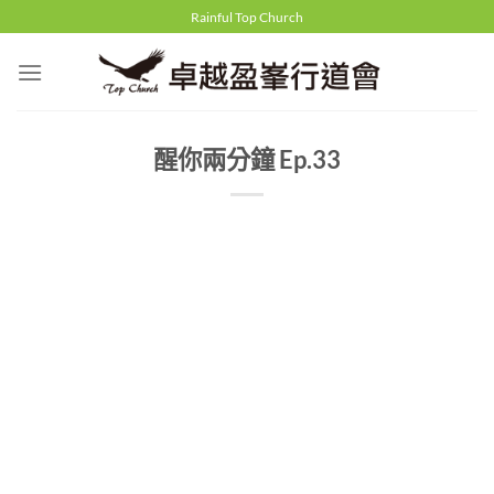
Skip
Rainful Top Church
to
content
醒你兩分鐘 Ep.33