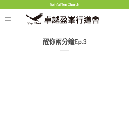
Skip
Rainful Top Church
to
content
醒你兩分鐘Ep.3