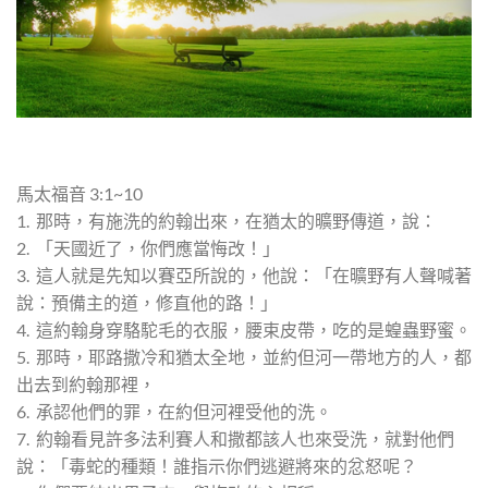
馬太福音 3:1~10
1. 那時，有施洗的約翰出來，在猶太的曠野傳道，說：
2. 「天國近了，你們應當悔改！」
3. 這人就是先知以賽亞所說的，他說：「在曠野有人聲喊著
說：預備主的道，修直他的路！」
4. 這約翰身穿駱駝毛的衣服，腰束皮帶，吃的是蝗蟲野蜜。
5. 那時，耶路撒冷和猶太全地，並約但河一帶地方的人，都
出去到約翰那裡，
6. 承認他們的罪，在約但河裡受他的洗。
7. 約翰看見許多法利賽人和撒都該人也來受洗，就對他們
說：「毒蛇的種類！誰指示你們逃避將來的忿怒呢？