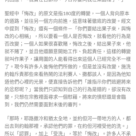
聖經中「悔改」的原文是指180度的轉變，一個人背向原本
的道路，並往另一個方向前進，這意味著徹底的改變。經文
中提到「悔改」還有一個條件－「你們要結出果子來，與悔
改的心相稱」，所以要看一個人是否悔改，就看他的行為是
否改變；一個人如果很喜歡賭，悔改之後，結出果子來，他
就不賭了，並且他還願意開始工作、負起責任，這樣的轉變
就叫作果子，讓周圍的人能看得出來這個人已經完全不一樣
了。現今有許多人後悔他們所做的，但是並沒有改變，施洗
約翰斥責那些來看熱鬧的法利賽人、撒都該人，是因為他知
道他們心裡的光景，便直接告訴他們「誰指示你們逃避將來
的忿怒呢？」當我們只認知到自己的行為是錯的，卻沒有改
變，只想在宗教裡面尋求一個慰藉，將來的憤怒還是會臨
到，我們仍然需要面對末後的審判。
「那時，耶路撒冷和猶太全地，並約但河一帶地方的人，都
出去到約翰那裡，承認他們的罪，在約但河裡受他的洗。」
所以「認罪」，加上「受洗」，等於「悔改」。許多人不承