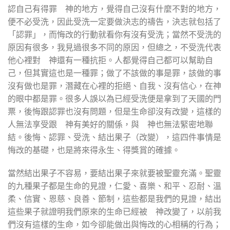
認自己有得罪 神的地方，覺得自己沒有什麼不對的地方，
便不必受洗，因此受洗一定要做決志的禱告，決志就包括了
「認罪」，而悔改的行動就看你有沒有受洗；當然不受洗的
原因有很多，我見過很多不同的原因，但總之，不受洗代表
他心裡對 神還有一種抗拒。人都覺得自己都可以幫助自
己，但其實這也是一種罪；做了不該做的事是罪，該做的事
沒有做也是罪，潛藏在心裡的拒絕、自我、沒有信心，在神
的眼中都是罪。很多人誤以為已經受洗便是拿到了天國的門
票，後悔跟認罪也沒有問題，但是生命卻沒有改變，這樣的
人無法享受跟 神有美好的關係，與 神也無法緊密地聯
結。後悔、認罪、受洗、結出果子（改變），這四件事情是
悔改的基礎，也是將來得永生、得獎賞的確據。
當然結出果子不容易，要結出果子來就要被聖靈充滿。聖靈
的九種果子都是生命的見證，仁愛、喜樂、和平、忍耐、溫
柔、信實、恩慈、良善、節制，這些都是我們的見證，結出
這些果子就證明我們原來的生命已經被 神改變了，以前我
們沒有這樣的生命，如今卻能做出與悔改的心相稱的行為；