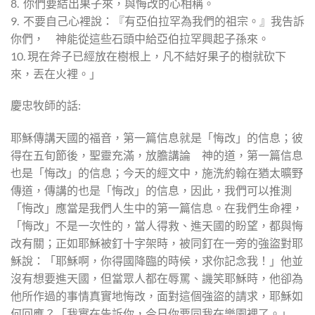
8. 你們要結出果子來，與悔改的心相稱。
9. 不要自己心裡說：『有亞伯拉罕為我們的祖宗。』我告訴
你們， 神能從這些石頭中給亞伯拉罕興起子孫來。
10. 現在斧子已經放在樹根上，凡不結好果子的樹就砍下
來，丟在火裡。」
慶忠牧師的話:
耶穌傳講天國的福音，第一篇信息就是「悔改」的信息；彼
得在五旬節後，聖靈充滿，放膽講論 神的道，第一篇信息
也是「悔改」的信息；今天的經文中，施洗約翰在猶太曠野
傳道，傳講的也是「悔改」的信息，因此，我們可以推測
「悔改」應當是我們人生中的第一篇信息。在我們生命裡，
「悔改」不是一次性的，當人得救、進天國的盼望，都與悔
改有關；正如耶穌被釘十字架時，被同釘在一旁的強盜對耶
穌說：「耶穌啊，你得國降臨的時候，求你記念我！」他並
沒有想要進天國，但當眾人都在辱罵、譏笑耶穌時，他卻為
他所作過的事情真實地悔改，面對這個強盜的請求，耶穌如
何回應？「我實在告訴你，今日你要同我在樂園裡了。」