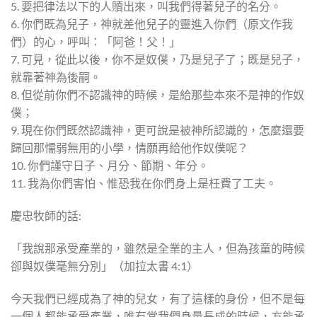
5. 要把律法以下的人贖出來，叫我們得著兒子的名分。
6. 你們既為兒子，神就差他兒子的靈進入你們（原文作我
們）的心，呼叫：「阿爸！父！」
7. 可見，從此以後，你不是奴僕，乃是兒子了；既是兒子，
就靠著神為後嗣。
8. 但從前你們不認識神的時候，是給那些本來不是神的作奴
僕；
9. 現在你們既然認識神，更可說是被神所認識的，怎麼還要
歸回那懦弱無用的小學，情願再給他作奴僕呢？
10. 你們謹守日子、月分、節期、年分。
11. 我為你們害怕、惟恐我在你們身上是枉費了工夫。
慶忠牧師的話:
「我說那承受產業的，雖然是全業的主人，但為孩童的時候
卻與奴僕毫無分別」（加拉太書 4:1）
今天我們已經成為了神的兒女，有了這樣的身份，但不是每
一個人都能承受產業，唯有當我們身量長成的時候，方能承