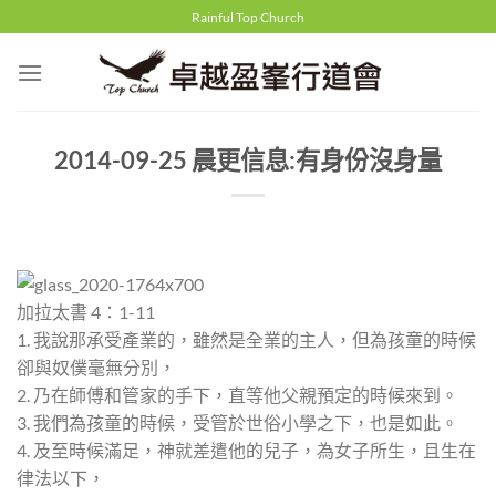
Skip
Rainful Top Church
to
content
2014-09-25 晨更信息:有身份沒身量
加拉太書 4：1-11
1. 我說那承受產業的，雖然是全業的主人，但為孩童的時候
卻與奴僕毫無分別，
2. 乃在師傅和管家的手下，直等他父親預定的時候來到。
3. 我們為孩童的時候，受管於世俗小學之下，也是如此。
4. 及至時候滿足，神就差遣他的兒子，為女子所生，且生在
律法以下，