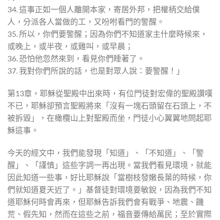
34. 這事正如一個人離開本家，寄居外邦，把權柄交給僕
人，分派各人當做的工，又吩咐看門的警醒。
35. 所以，你們要警醒；因為你們不知道家主什麼時候來，
或晚上，或半夜，或雞叫，或早晨；
36. 恐怕他忽然來到，看見你們睡著了。
37. 我對你們所說的話，也是對眾人說：要警醒！」
第13章，耶穌從聖殿中出來時，有位門徒對宏偉的聖殿讚嘆
不已，耶穌卻預言聖殿將來「沒有一塊石頭留在石頭上，不
被拆毀」，在橄欖山上對聖殿而坐，門徒小心翼翼地問起耶
穌這事。
今天的經文中，我們能發現「知道」、「不知道」、「警
醒」、「謹慎」這些字詞一再出現。當我們看見環境，就能
因此知道一些事，好比耶穌說「當樹枝發嫩長葉的時候，你
們就知道夏天近了。」基督徒對環境要敏銳，因為我們不知
道耶穌何時會再來，但耶穌告訴我們會有戰爭、地震、饑
荒、假先知，然而在這些之前，福音要傳給萬民；至於實際