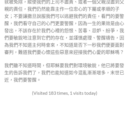
就被免除，縱使我們的上司不盡責、或者一個父親沒盡到父
親的責任，我們仍然能靠主作一位忠心的下屬或孝順的子
女；不要讓撒旦說服我們可以逃避我們的責任，看門的要警
醒，我們看守自己的心門更要警醒，因為一生的果效是由心
發出，不該存在於我們心裡的怨恨、苦毒、忌妒、紛爭，我
們要敏銳地注意到它們的存在，並謹慎處理、警醒禱告，因
為我們不知道主何時會來，不知道是否下一秒我們便要面對
審判，難道我們要心懷這些惡意來迎接我們心愛的耶穌嗎？
我們雖不知道時間，但耶穌要我們對環境敏銳，他已將要發
生的告訴我們了，我們也能知道如今混亂漸漸增多，末世已
近，我們要警醒。
(Visited 183 times, 1 visits today)