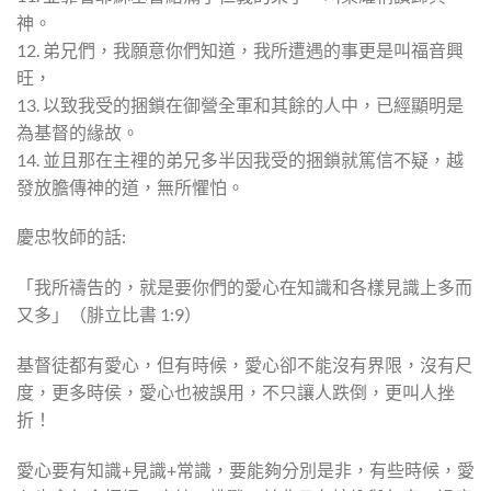
神。
12. 弟兄們，我願意你們知道，我所遭遇的事更是叫福音興
旺，
13. 以致我受的捆鎖在御營全軍和其餘的人中，已經顯明是
為基督的緣故。
14. 並且那在主裡的弟兄多半因我受的捆鎖就篤信不疑，越
發放膽傳神的道，無所懼怕。
慶忠牧師的話:
「我所禱告的，就是要你們的愛心在知識和各樣見識上多而
又多」（腓立比書 1:9）
基督徒都有愛心，但有時候，愛心卻不能沒有界限，沒有尺
度，更多時侯，愛心也被誤用，不只讓人跌倒，更叫人挫
折！
愛心要有知識+見識+常識，要能夠分別是非，有些時候，愛