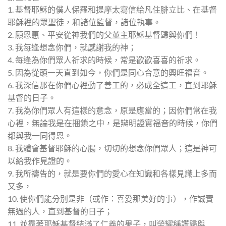
1. 基督耶穌的僕人保羅和提摩太寫信給凡住腓立比、在基督
耶穌裡的眾聖徒，和諸位監督，諸位執事。
2. 願恩惠、平安從神我們的父並主耶穌基督歸與你們！
3. 我每逢想念你們，就感謝我的神；
4. 每逢為你們眾人祈求的時候，常是歡歡喜喜的祈求。
5. 因為從頭一天直到如今，你們是同心合意的興旺福音。
6. 我深信那在你們心裡動了善工的，必成全這工，直到耶穌
基督的日子。
7. 我為你們眾人有這樣的意念，原是應當的；因你們常在我
心裡，無論我是在捆鎖之中，是辯明證實福音的時候，你們
都與我一同得恩。
8. 我體會基督耶穌的心腸，切切的想念你們眾人；這是神可
以給我作見證的。
9. 我所禱告的，就是要你們的愛心在知識和各樣見識上多而
又多，
10. 使你們能分別是非（或作：喜愛那美好的事），作誠實
無過的人，直到基督的日子；
11. 並靠著耶穌基督結滿了仁義的果子，叫榮耀稱讚歸與