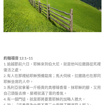
約翰福音 12:1~11
1. 逾越節前六日，耶穌來到伯大尼，就是他叫拉撒路從死裡
復活之處。
2. 有人在那裡給耶穌預備筵席；馬大伺候，拉撒路也在那同
耶穌坐席的人中。
3. 馬利亞就拿著一斤極貴的真哪噠香膏，抹耶穌的腳，又用
自己頭髮去擦，屋裡就滿了膏的香氣。
4. 有一個門徒，就是那將要賣耶穌的加略人猶大，
5. 說：「這香膏為什麼不賣三十兩銀子賙濟窮人呢？」