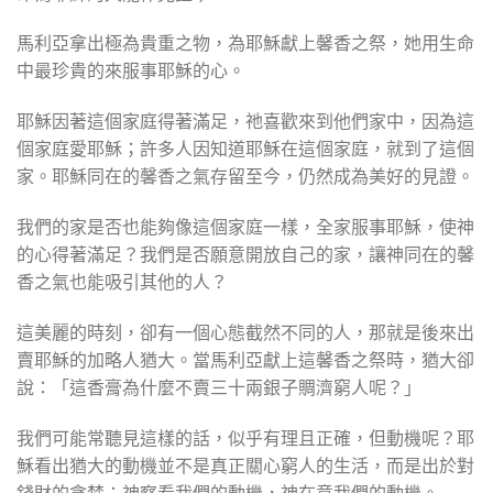
馬利亞拿出極為貴重之物，為耶穌獻上馨香之祭，她用生命
中最珍貴的來服事耶穌的心。
耶穌因著這個家庭得著滿足，祂喜歡來到他們家中，因為這
個家庭愛耶穌；許多人因知道耶穌在這個家庭，就到了這個
家。耶穌同在的馨香之氣存留至今，仍然成為美好的見證。
我們的家是否也能夠像這個家庭一樣，全家服事耶穌，使神
的心得著滿足？我們是否願意開放自己的家，讓神同在的馨
香之氣也能吸引其他的人？
這美麗的時刻，卻有一個心態截然不同的人，那就是後來出
賣耶穌的加略人猶大。當馬利亞獻上這馨香之祭時，猶大卻
說：「這香膏為什麼不賣三十兩銀子賙濟窮人呢？」
我們可能常聽見這樣的話，似乎有理且正確，但動機呢？耶
穌看出猶大的動機並不是真正關心窮人的生活，而是出於對
錢財的貪婪；神察看我們的動機，神在意我們的動機。