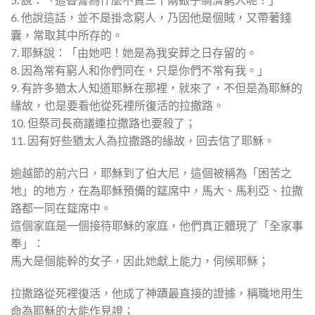
6. 他說這話，並不是掛念窮人，乃因他是個賊，又帶著錢
囊，常取其中所存的。
7. 耶穌說：「由她吧！她是為我安葬之日存留的。
8. 因為常有窮人和你們同在，只是你們不常有我。」
9. 有許多猶太人知道耶穌在那裡，就來了，不但是為耶穌的
緣故，也是要看他從死裡所復活的拉撒路。
10. 但祭司長商議連拉撒路也要殺了；
11. 因有好些猶太人為拉撒路的緣故，回去信了耶穌。
逾越節的前六日，耶穌到了伯大尼，這個被稱為「困苦之
地」的地方，在為耶穌預備的筵席中，馬大、馬利亞、拉撒
路都一同在筵席中。
這個家庭是一個接待耶穌的家庭，他們真正體現了「全家事
奉」：
馬大是個能幹的女子，因此她獻上能力，伺候耶穌；
拉撒路從死裡復活，他成了神蹟最直接的證據，稱職地用生
命為耶穌的大能作見證；