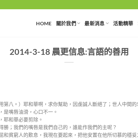
HOME
關於我們
最新消息
活動精華
2014-3-18 晨更信息:言語的善用
。調用第八。）耶和華啊，求你幫助，因虔誠人斷絕了；世人中間
話，是嘴唇油滑，心口不一。
頭，耶和華必要剪除。
舌頭得勝；我們的嘴唇是我們自己的，誰能作我們的主呢？
的冤屈和貧窮人的歎息，我現在要起來，把他安置在他所切慕的穩妥