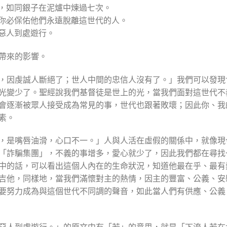
語，如同銀子在泥爐中煉過七次。
；你必保佑他們永遠脫離這世代的人。
有惡人到處遊行。
帶來的影響。
，因虔誠人斷絕了；世人中間的忠信人沒有了。」我們可以發現
光變少了。聖經說我們基督徒是世上的光，當我們面對這世代不
會逐漸被眾人接受成為常見的事，世代也跟著敗壞；因此你、我
素。
，是嘴唇油滑，心口不一。」人與人活在虛假的關係中，就像現
「詐騙集團」，不義的事增多，愛心就少了，因此我們都在尋找
中的話，可以看出這個人內在的生命狀況，知道他最在乎、最有
吉他，同樣地，當我們滿懷對主的熱情，因主的豐富、公義、安
要努力成為與這個世代不同調的聲音，如此當人們有供應、公義
惡人到處遊行。」的原文中有「若」的意思，就是「下流人若在