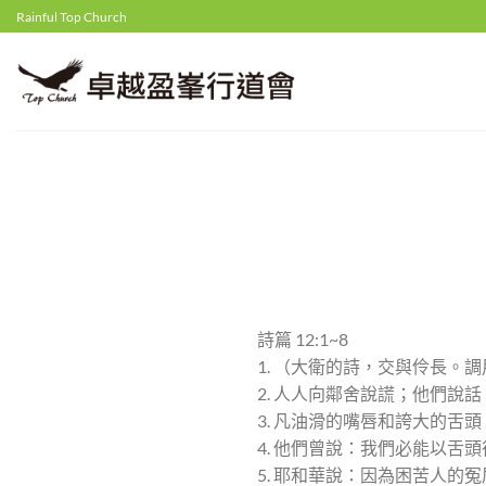
Skip
Rainful Top Church
to
content
詩篇 12:1~8
1. （大衛的詩，交與伶長
2. 人人向鄰舍說謊；他們說
3. 凡油滑的嘴唇和誇大的舌
4. 他們曾說：我們必能以
5. 耶和華說：因為困苦人