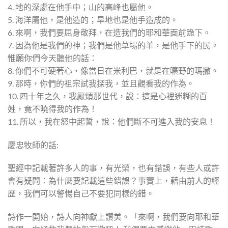
4. 地的深處在他手中；山的高峰也屬他。
5. 海洋屬他，是他造的；旱地也是他手造成的。
6. 來啊，我們要屈身敬拜，在造我們的耶和華面前跪下。
7. 因為他是我們的神；我們是他草場的羊，是他手下的民。
惟願你們今天聽他的話：
8. 你們不可硬著心，像當日在米利巴，就是在曠野的瑪撒。
9. 那時，你們的祖宗試我探我，並且觀看我的作為。
10. 四十年之久，我厭煩那世代，說：這是心裡迷糊的百
姓，竟不曉得我的作為！
11. 所以，我在怒中起誓，說：他們斷不可進入我的安息！
慶忠牧師的話:
聖經中記載著許多人的事，有光榮，也有錯誤，有些人或許
會有疑問：為什麼要記載這些錯誤？事實上，藉由前人的經
歷，我們可以警惕自己不要犯同樣的錯。
詩作一開始，詩人向神獻上讚美。「來啊，我們要向耶和華