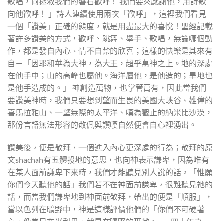
歌唱，向拯救我們的磐石歡呼！ 我們要來感謝他，用詩歌
向他歡呼！ 」詩人連續使用兩次「歡呼」，這裡我們看見
一個「讚美」正確的態度，就是用盡最大的喜悅！聖經記載
著許多讚美的方式，歡呼、跳舞、舉手、歌唱，無論哪個動
作，都是發自內心、情不自禁的欣喜；這樣的快樂是其來有
自－「因耶和華為大神，為大王，超乎萬神之上。地的深處
在他手中；山的高峰也屬他。海洋屬他，是他造的；旱地也
是他手造成的。」 神創造萬物，也掌管萬有，因此當我們
要讚美神時，我們只要想到望而生畏的美國大峽谷、雄偉的
喜馬拉雅山、一望無際的太平洋、嘆為觀止的納米比沙漠，
那份言語無法形容的敬佩與讚嘆自然便會自心裡湧出。
讚美後，便是敬拜，一個進入內心更深處的行為；敬拜的原
文shachah有五體投地的意思，也向神表示謙卑，因為唯有
在某人面前謙卑下來時，我們才能聽見別人說的話。「惟願
你們今天聽他的話」我們若不在神面前謙卑，很難聽見祂的
話，而當我們謙卑地到神面前敬拜，帶出的便是「順服」，
當以色列在曠野中，神是這樣評價他們的「你們不可硬著