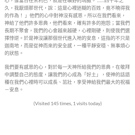
心，像當日在米利巴，就是在曠野的瑪撒。 ……四十年之
久，我厭煩那世代，說：這是心裡迷糊的百姓，竟不曉得我
的作為！ 」他們的心中對神沒有感恩，所以在我們看來，
神給了他們許多恩典，他們看來，確有許多的抱怨；當我們
長期不聚會，我們的心會越來越硬，心裡剛硬，則使我們選
擇悖逆。於是神沒讓那個世代進入祂的安息，這指的不只是
迦南地，而是從神而來的安全感，一種平靜安穩、無事煩心
的狀態。
我們要有感恩的心，對於每一天神所給我們的恩典，在敬拜
中調整自己的態度，讓我們的心成為「好土」，使神的話語
種在我們心裡時可以成長、茁壯，享受神給我們最大的祝福
－安息。
(Visited 145 times, 1 visits today)