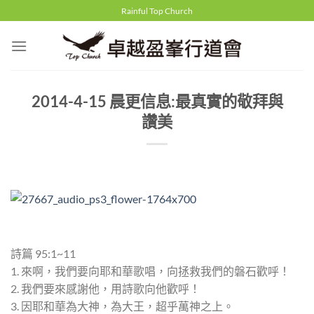
Skip
Rainful Top Church
to
content
2014-4-15 晨更信息:最真實的敬拜與
讚美
詩篇 95:1~11
1. 來啊，我們要向耶和華歌唱，向拯救我們的磐石歡呼！
2. 我們要來感謝他，用詩歌向他歡呼！
3. 因耶和華為大神，為大王，超乎萬神之上。