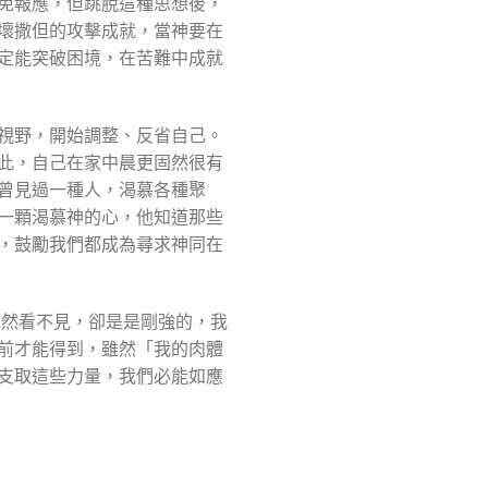
免報應，但跳脫這種思想後，
壞撒但的攻擊成就，當神要在
定能突破困境，在苦難中成就
視野，開始調整、反省自己。
此，自己在家中晨更固然很有
曾見過一種人，渴慕各種聚
一顆渴慕神的心，他知道那些
，鼓勵我們都成為尋求神同在
雖然看不見，卻是是剛強的，我
前才能得到，雖然「我的肉體
支取這些力量，我們必能如應