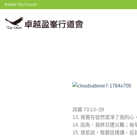
Skip
Rainful Top Church
to
content
詩篇 73:13~28
13. 我實在徒然潔淨了我的
14. 因為，我終日遭災難；
15. 我若說，我要這樣講，