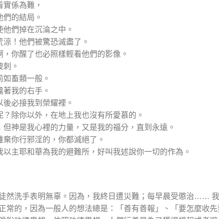
眼看實係為難，
想他們的結局。
，使他們掉在沉淪之中。
的荒涼！他們被驚恐滅盡了。
主啊，你醒了也必照樣輕看他們的影像。
被刺。
面前如畜類一般。
你攙著我的右手。
，以後必接我到榮耀裡。
誰呢？除你以外，在地上我也沒有所愛慕的。
殘；但神是我心裡的力量，又是我的福分，直到永遠。
凡離棄你行邪淫的，你都滅絕了。
；我以主耶和華為我的避難所，好叫我述說你一切的作為。
徒然洗手表明無辜。因為，我終日遭災難；每早晨受懲治…… 
正常的，因為一般人的想法總是：「善有善報」、「要怎麼收先