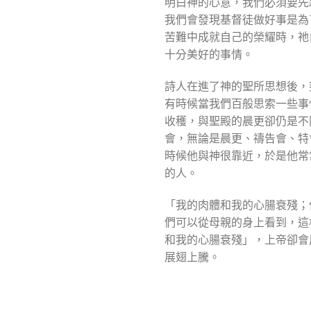
明白神的心意，我們必須要先
我們會發現基督徒做好事是為
苦難中成就自己的榮耀時，祂
十分美好的事情。
詩人在進了神的聖所思想後，
有時候當我們百般思索一些事
收穫，與聖殿的晨更卻仍是不
會，無論是晨更、禱告會、特
時候他與神很靠近，於是他常
的人。
「我的肉體和我的心腸衰殘；
們可以從母親的身上看到，這
和我的心腸衰殘」，上帝卻會
展翅上騰。