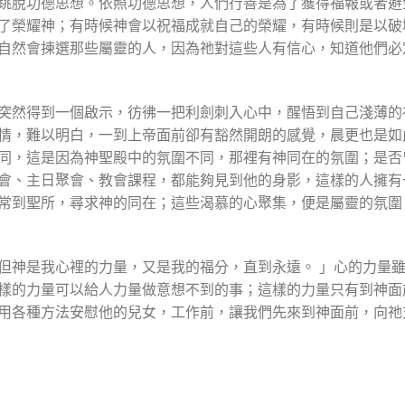
跳脫功德思想。依照功德思想，人們行善是為了獲得福報或者避
了榮耀神；有時候神會以祝福成就自己的榮耀，有時候則是以破
自然會揀選那些屬靈的人，因為祂對這些人有信心，知道他們必
突然得到一個啟示，彷彿一把利劍刺入心中，醒悟到自己淺薄的
情，難以明白，一到上帝面前卻有豁然開朗的感覺，晨更也是如
同，這是因為神聖殿中的氛圍不同，那裡有神同在的氛圍；是否
會、主日聚會、教會課程，都能夠見到他的身影，這樣的人擁有
常到聖所，尋求神的同在；這些渴慕的心聚集，便是屬靈的氛圍
但神是我心裡的力量，又是我的福分，直到永遠。 」心的力量
樣的力量可以給人力量做意想不到的事；這樣的力量只有到神面
用各種方法安慰他的兒女，工作前，讓我們先來到神面前，向祂