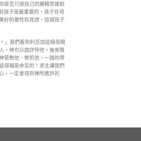
你是否只按自己的邏輯思維對
樣對孩子是最重要的，孩子在母
美好的靈性和見證，這個孩子
來。」我們看到利百加這個母親
人，神也以詭詐待他。後來雅
神管教他、修剪他，一路的帶
徒得福是命定的！求主讓我們
心，一定會得到神所應許的