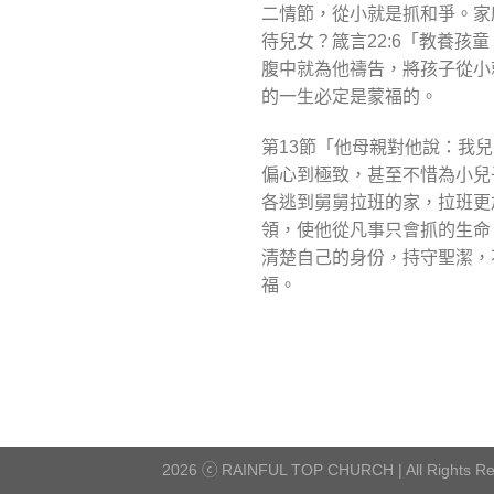
二情節，從小就是抓和爭。家
待兒女？箴言22:6「教養
腹中就為他禱告，將孩子從小
的一生必定是蒙福的。
第13節「他母親對他說：我
偏心到極致，甚至不惜為小兒
各逃到舅舅拉班的家，拉班更
領，使他從凡事只會抓的生命
清楚自己的身份，持守聖潔，
福。
2026 ⓒ RAINFUL TOP CHURCH | All Rights Re