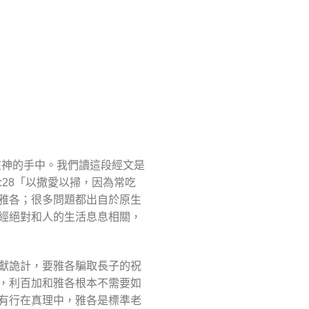
在神的手中。我們讀這段經文是
28「以撒愛以掃，因為常吃
雅各；很多問題都出自於原生
經絕對和人的生活息息相關，
獻詭計，要雅各騙取長子的祝
，利百加和雅各根本不需要如
有行在真理中，雅各是標準老