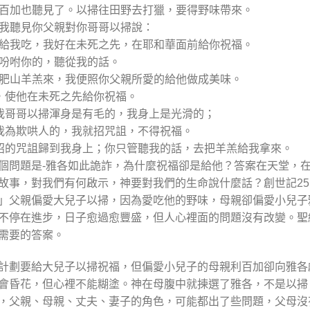
，利百加也聽見了。以掃往田野去打獵，要得野味帶來。
：我聽見你父親對你哥哥以掃說：
美味給我吃，我好在未死之先，在耶和華面前給你祝福。
所吩咐你的，聽從我的話。
兩隻肥山羊羔來，我便照你父親所愛的給他做成美味。
吃，使他在未死之先給你祝福。
：我哥哥以掃渾身是有毛的，我身上是光滑的；
以我為欺哄人的，我就招咒詛，不得祝福。
，你招的咒詛歸到我身上；你只管聽我的話，去把羊羔給我拿來。
個問題是-雅各如此詭詐，為什麼祝福卻是給他？答案在天堂，
故事，對我們有何啟示，神要對我們的生命說什麼話？創世記25:
」父親偏愛大兒子以掃，因為愛吃他的野味，母親卻偏愛小兒子
不停在進步，日子愈過愈豐盛，但人心裡面的問題沒有改變。聖
需要的答案。
計劃要給大兒子以掃祝福，但偏愛小兒子的母親利百加卻向雅各
會昏花，但心裡不能糊塗。神在母腹中就揀選了雅各，不是以掃
，父親、母親、丈夫、妻子的角色，可能都出了些問題，父母沒