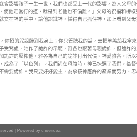
庭會影響孩子一生一世，我們也都受上一代的影響，為人父母的
孩童，使他走當行的道，就是到老他也不偏離。」父母的祝福和榜
就交在神的手中，讓他認識神，懂得自己抓住神，加上看到父母
兒，你招的咒詛歸到我身上；你只管聽我的話，去把羊羔給我拿
子受咒詛，她作了詭詐的示範，雅各也跟著母親詭詐，但詭詐的
加詭詐的壓榨他，雅各為自己的詭詐付出代價。神愛雅各，所以
，成為了「以色列」。我們尚在母腹時，神已揀選了我們，基督
不需要詭詐。我只要好好愛主，為承接神應許的產業而努力、忠
served | Powered by
cheeridea