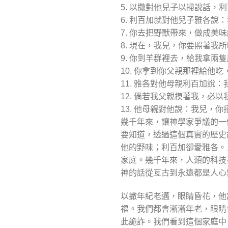
5. 以撒對他兒子以掃說話
6. 利百加就對他兒子雅各說
7. 你去把野獸帶來，做成
8. 現在，我兒，你要照著我
9. 你到羊群裡去，給我拿
10. 你拿到你父親那裡給他
11. 雅各對他母親利百加說
12. 倘若我父親摸著我，必
13. 他母親對他說：我兒
幾千年來，讓神學家爭議的一
要知道，透過這個真實的歷史
他的野味；利百加卻愛雅各。
家庭。幾千年來，人類的科技
神的話從亙古到永遠都是人心
以撒年紀老邁，眼睛昏花，他
福。我們都會漸漸年老，眼睛
此詭詐。我們看到這個家庭中