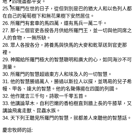
地，四境盡都平安。
25. 所羅門在世的日子，從但到別是巴的猶大人和以色列人都
在自己的葡萄樹下和無花果樹下安然居住。
26. 所羅門有套車的馬四萬，還有馬兵一萬二千。
27. 那十二個官吏各按各月供給所羅門王，並一切與他同席之
人的食物，一無所缺。
28. 眾人各按各分，將養馬與快馬的大麥和乾草送到官吏那
裡。
29. 神賜給所羅門極大的智慧聰明和廣大的心，如同海沙不可
測量。
30. 所羅門的智慧超過東方人和埃及人的一切智慧。
31. 他的智慧勝過萬人，勝過以斯拉人以探，並瑪曷的兒子希
幔、甲各、達大的智慧。他的名聲傳揚在四圍的列國。
32. 他作箴言三千句，詩歌一千零五首。
33. 他講論草木，自利巴嫩的香柏樹直到牆上長的牛膝草，又
講論飛禽走獸、昆蟲水族。
34. 天下列王聽見所羅門的智慧，就都差人來聽他的智慧話。
慶忠牧師的話: