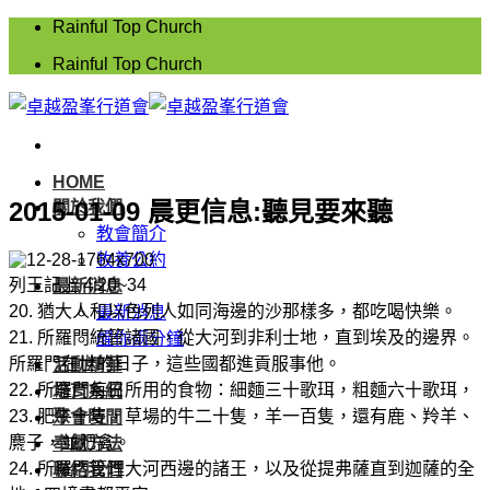
Skip
Rainful Top Church
to
Rainful Top Church
content
HOME
2015-01-09 晨更信息:聽見要來聽
關於我們
教會簡介
牧養公約
列王記上 4:20~34
最新消息
20. 猶大人和以色列人如同海邊的沙那樣多，都吃喝快樂。
最新消息
21. 所羅門統管諸國，從大河到非利士地，直到埃及的邊界。
醒你兩分鐘
所羅門在世的日子，這些國都進貢服事他。
活動精華
22. 所羅門每日所用的食物：細麵三十歌珥，粗麵六十歌珥，
培育系統
23. 肥牛十隻，草場的牛二十隻，羊一百隻，還有鹿、羚羊、
聚會時間
麍子，並肥禽。
奉獻⽅法
24. 所羅門管理大河西邊的諸王，以及從提弗薩直到迦薩的全
聯絡我們