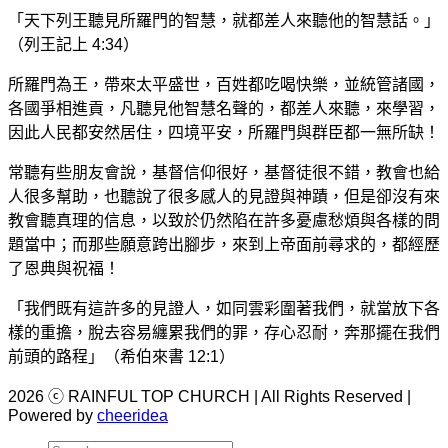
「天下列王聽見所羅門的智慧，就都差人來聽他的智慧話。」
（列王記上 4:34）
所羅門為王，帶來太平盛世，百姓都吃喝快樂，並統管諸國，
各國爭相進貢，凡聽見他智慧名聲的，都差人來聽，來學習，
因此人民都安然居住，四境平安，所羅門與群臣都一無所缺！
常聽有些朋友會說，基督信仰很好，基督徒很不錯，教會也給
人很多幫助，也聽說了很多感人的見證與神蹟，但是卻沒有來
教會聽真理的信息，以致於仍然陷在許多憂慮愁煩與各樣的問
題當中；而那些願意跨出腳步，來到上帝面前尋求的，都經歷
了恩典與祝福！
「我們既有這許多的見證人，如同雲彩圍著我們，就當放下各
樣的重擔，脫去容易纏累我們的罪，存心忍耐，奔那擺在我們
前頭的路程」（希伯來書 12:1）
2026 ⓒ RAINFUL TOP CHURCH | All Rights Reserved |
Powered by
cheeridea