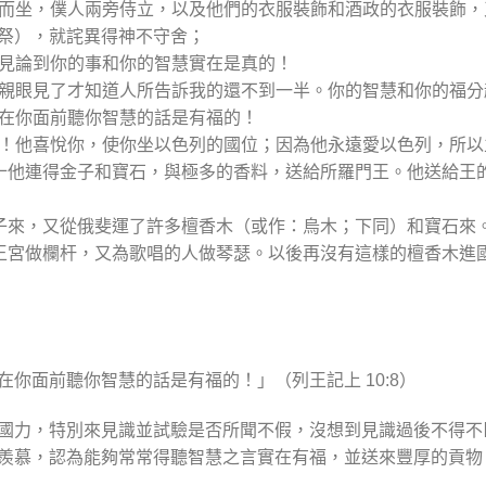
分列而坐，僕人兩旁侍立，以及他們的衣服裝飾和酒政的衣服裝飾
祭），就詫異得神不守舍；
聽見論到你的事和你的智慧實在是真的！
我來親眼見了才知道人所告訴我的還不到一半。你的智慧和你的福
立在你面前聽你智慧的話是有福的！
頌的！他喜悅你，使你坐以色列的國位；因為他永遠愛以色列，所
百二十他連得金子和寶石，與極多的香料，送給所羅門王。他送給王
了金子來，又從俄斐運了許多檀香木（或作：烏木；下同）和寶石來
殿和王宮做欄杆，又為歌唱的人做琴瑟。以後再沒有這樣的檀香木進
你面前聽你智慧的話是有福的！」（列王記上 10:8）
國力，特別來見識並試驗是否所聞不假，沒想到見識過後不得不
羨慕，認為能夠常常得聽智慧之言實在有福，並送來豐厚的貢物