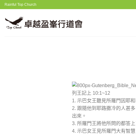
Skip
Rainful Top Church
to
content
列王記上 10:1~12
1. 示巴女王聽見所羅門因
2. 跟隨他到耶路撒冷的人
出來。
3. 所羅門王將他所問的都答
4. 示巴女王見所羅門大有智