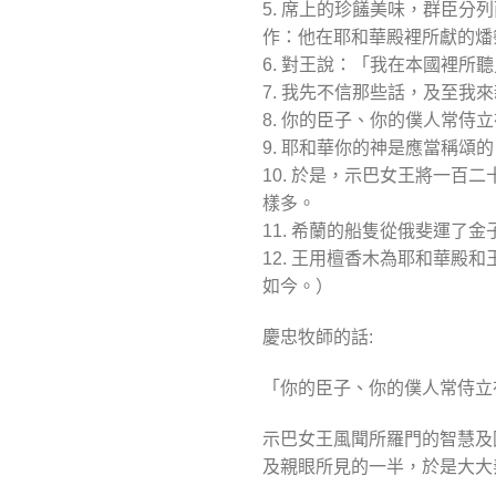
5. 席上的珍饈美味，群臣
作：他在耶和華殿裡所獻的燔
6. 對王說：「我在本國裡所
7. 我先不信那些話，及至
8. 你的臣子、你的僕人常侍
9. 耶和華你的神是應當稱
10. 於是，示巴女王將一
樣多。
11. 希蘭的船隻從俄斐運
12. 王用檀香木為耶和華
如今。）
慶忠牧師的話:
「你的臣子、你的僕人常侍立在
示巴女王風聞所羅門的智慧及
及親眼所見的一半，於是大大