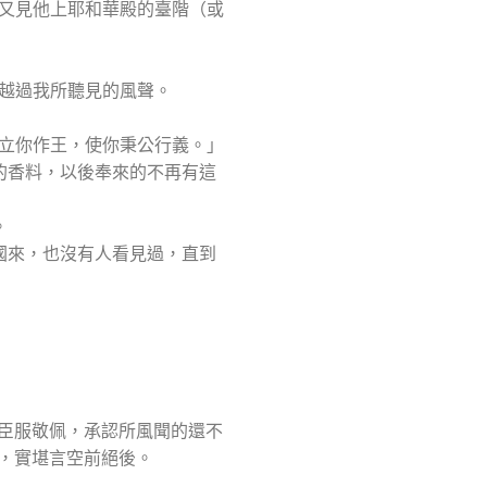
，又見他上耶和華殿的臺階（或
分越過我所聽見的風聲。
以立你作王，使你秉公行義。」
的香料，以後奉來的不再有這
。
國來，也沒有人看見過，直到
臣服敬佩，承認所風聞的還不
，實堪言空前絕後。