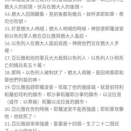
猶大人的前頭，伏兵在猶大人的後頭。
14. 猶大人回頭觀看，見前後都有敵兵，就呼求耶和華，祭
司也吹號。
15. 於是猶大人吶喊；猶大人吶喊的時候，神就使耶羅波安
和以色列眾人敗在亞比雅與猶大人面前。
16. 以色列人在猶大人面前逃跑，神將他們交在猶大人手
裡。
17. 亞比雅和他的軍兵大大殺戮以色列人，以色列人仆倒死
亡的精兵有五十萬。
18. 那時，以色列人被制伏了，猶大人得勝，是因倚靠耶和
華他們列祖的神。
19. 亞比雅追趕耶羅波安，攻取了他的幾座城，就是伯特利
和屬伯特利的鎮市，耶沙拿和屬耶沙拿的鎮市，以法拉音
（或作：以弗倫）和屬以法拉音的鎮市。
20. 亞比雅在世的時候，耶羅波安不能再強盛；耶和華攻擊
他，他就死了。
21. 亞比雅卻漸漸強盛，娶妻妾十四個，生了二十二個兒
子，十六個女兒。