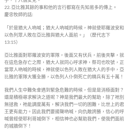
22. 亞比雅其餘的事和他的言行都寫在先知易多的傳上。
慶忠牧師的話:
「於是猶大人吶喊；猶大人吶喊的時候，神就使耶羅波安和
以色列眾人敗在亞比雅與猶大人面前。」（歷代志下
13:15）
亞比雅面對耶羅波安的軍隊，後面又有伏兵，前後夾擊，就
在這危急存亡之際，猶大人就同心呼求神，祭司也吹號，正
當眾人吶喊的時候，神就使以色列人敗在猶大人的手中，亞
比雅的軍隊大獲全勝，以色列人仆倒死亡的精兵有五十萬！
我們人生中難免會遇到緊急危難的時候，但是是消極面對？
還是積極尋求解決之道呢？神是我們最大的幫助，除了祂別
無拯救，祂能調度萬有，解決我們一切的困難，比世上的君
王更有能力。因此我們要揚聲吶喊，向仇敵誇勝，信心的呼
喊曾經使耶利哥城倒下，相信神也必幫助我們，使我們面前
的城牆倒下！