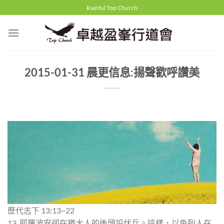
Skip
Rainful Top Church
to
content
2015-01-31 晨更信息:揚聲歡呼讚美
歷代志下 13:13~22
13. 耶羅波安卻在猶大人的後頭設伏兵。這樣，以色列人在