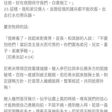
住宿，好在夜間保守我們，白晝做工。」
23. 這樣，我和弟兄僕人，並跟從我的護兵都不脫衣服，出
去打水也帶兵器。
慶忠牧師的話:
「我察看了，就起來對貴冑、官長，和其餘的人說：「不要
怕他們！當記念主是大而可畏的。你們要為弟兄、兒女、妻
子、家產爭戰。」
（尼希米記 4:14）
尼希米帶領百姓重建城牆，敵人參巴拉與多比雅多方的阻撓
破壞，百姓一度感到疲乏戰競，但尼希米起來鼓舞士氣，制
定謀略方針，於是眾人繼續振興，整軍經武，共同抵禦外
侮！
敵人雖然張牙舞爪，似乎佔盡上風的時侯，唯有我們的信心
才能夠使自己勇敢向前，不屈不撓。遇到敵人時，若是一直
研究困難有多大，便看不見神有多大，但若是不斷的宣告神