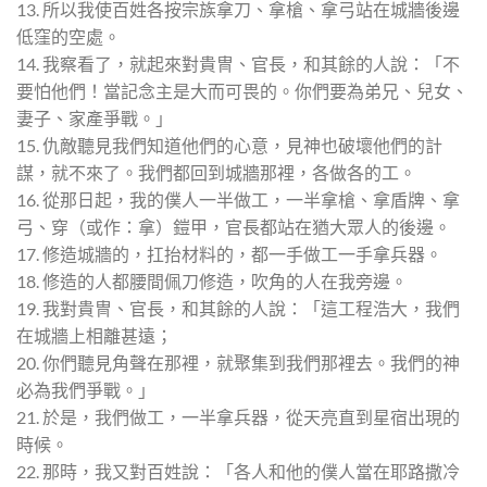
13. 所以我使百姓各按宗族拿刀、拿槍、拿弓站在城牆後邊
低窪的空處。
14. 我察看了，就起來對貴冑、官長，和其餘的人說：「不
要怕他們！當記念主是大而可畏的。你們要為弟兄、兒女、
妻子、家產爭戰。」
15. 仇敵聽見我們知道他們的心意，見神也破壞他們的計
謀，就不來了。我們都回到城牆那裡，各做各的工。
16. 從那日起，我的僕人一半做工，一半拿槍、拿盾牌、拿
弓、穿（或作：拿）鎧甲，官長都站在猶大眾人的後邊。
17. 修造城牆的，扛抬材料的，都一手做工一手拿兵器。
18. 修造的人都腰間佩刀修造，吹角的人在我旁邊。
19. 我對貴冑、官長，和其餘的人說：「這工程浩大，我們
在城牆上相離甚遠；
20. 你們聽見角聲在那裡，就聚集到我們那裡去。我們的神
必為我們爭戰。」
21. 於是，我們做工，一半拿兵器，從天亮直到星宿出現的
時候。
22. 那時，我又對百姓說：「各人和他的僕人當在耶路撒冷