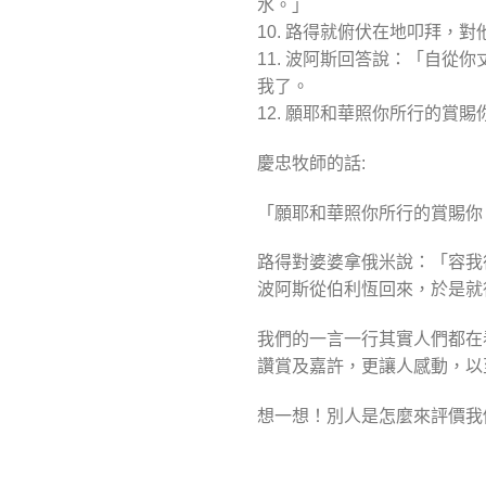
水。」
10. 路得就俯伏在地叩拜
11. 波阿斯回答說：「自
我了。
12. 願耶和華照你所行的
慶忠牧師的話:
「願耶和華照你所行的賞賜你
路得對婆婆拿俄米說：「容我
波阿斯從伯利恆回來，於是就
我們的一言一行其實人們都在
讚賞及嘉許，更讓人感動，以
想一想！別人是怎麼來評價我