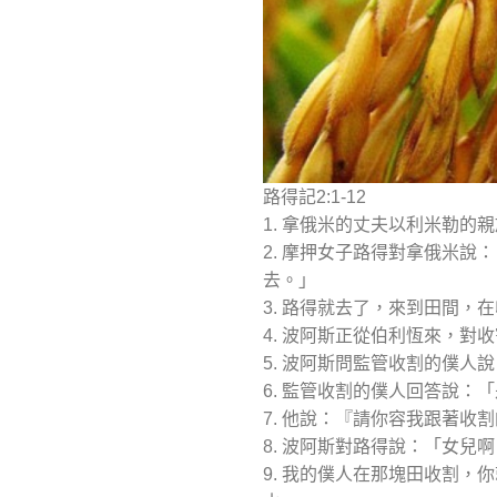
路得記2:1-12
1. 拿俄米的丈夫以利米勒
2. 摩押女子路得對拿俄米
去。」
3. 路得就去了，來到田間
4. 波阿斯正從伯利恆來，
5. 波阿斯問監管收割的僕人
6. 監管收割的僕人回答說
7. 他說：『請你容我跟著
8. 波阿斯對路得說：「女
9. 我的僕人在那塊田收割