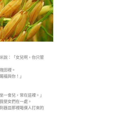
俄米說：「女兒啊，你只管
那塊田裡。
華賜福與你！」
裡坐一會兒，常在這裡。」
與我使女們在一處。
以到器皿那裡喝僕人打來的