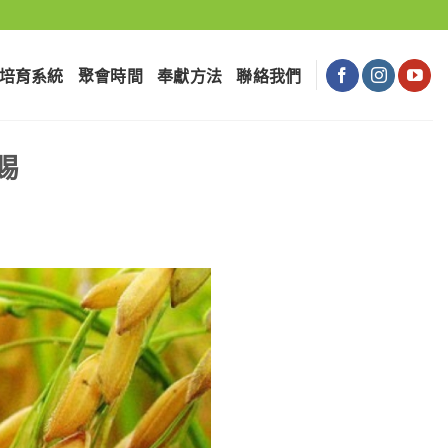
培育系統
聚會時間
奉獻⽅法
聯絡我們
賜