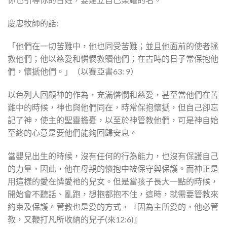
慶忠牧師的話:
「他們在一切苦難中，他也同受苦難；並且他面前的使者拯
救他們；他以慈愛和憐憫救贖他們；在古時的日子常保抱他
們，懷搋他們。」（以賽亞書63: 9）
以色列人回顧神的作為，充滿憐憫和慈愛，甚至當他們在苦
難中的時候，神也與他們同在，時常保抱懷搋，但自己卻忘
記了神，使主的聖靈擔憂，以至於神管教他們，可是神自始
至終的心意是要他們能夠回歸安息。
當嬰兒出生的時候，沒有任何的行為能力，也沒有保護自己
的力量，因此，他在母親的懷抱中被保守與保護。而神正是
用這樣的愛在憐愛祂的兒女。但是當孩子長大一點的時候，
開始會不聽話、亂跑，想抱都抱不住，這時，就需要管教來
約束及保護。管教也是愛的方式，『因為主所愛的，他必管
教，又鞭打凡所收納的兒子(來12:6)』