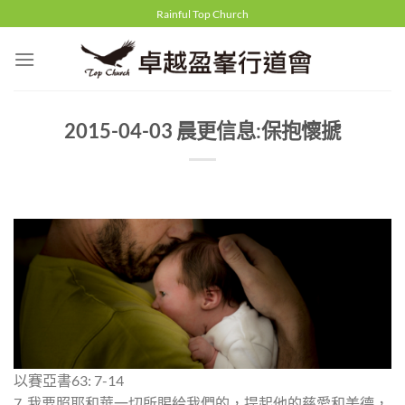
Skip
Rainful Top Church
to
content
2015-04-03 晨更信息:保抱懷搋
以賽亞書63: 7-14
7. 我要照耶和華一切所賜給我們的，提起他的慈愛和美德，