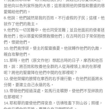
並他向以色列家所施的大恩；這恩是照他的憐恤和豐盛的慈
愛賜給他們的。
8. 他說：他們誠然是我的百姓，不行虛假的子民；這樣，他
就作了他們的救主。
9. 他們在一切苦難中，他也同受苦難；並且他面前的使者拯
救他們；他以慈愛和憐憫救贖他們；在古時的日子常保抱他
們，懷搋他們。
10. 他們竟悖逆，使主的聖靈擔憂。他就轉作他們的仇敵，
親自攻擊他們。
11. 那時，他們（原文作他）想起古時的日子，摩西和他百
姓，說：將百姓和牧養他全群的人從海裡領上來的在那裡
呢？將他的聖靈降在他們中間的在那裡呢？
12. 使他榮耀的膀臂在摩西的右手邊行動，在他們前面將水
分開，要建立自己永遠的名，
13. 帶領他們經過深處，如馬行走曠野，使他們不至絆跌的
在那裡呢？
14. 耶和華的靈使他們得安息，彷彿牲畜下到山谷；照樣，
你也引導你的百姓，要建立自己榮耀的名。