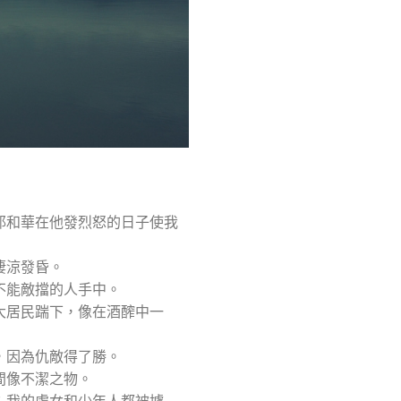
耶和華在他發烈怒的日子使我
淒涼發昏。
不能敵擋的人手中。
大居民踹下，像在酒醡中一
，因為仇敵得了勝。
間像不潔之物。