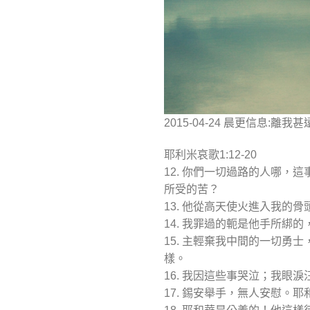
2015-04-24 晨更信息:離我甚
耶利米哀歌1:12-20
12. 你們一切過路的人哪
所受的苦？
13. 他從高天使火進入我
14. 我罪過的軛是他手所
15. 主輕棄我中間的一切
樣。
16. 我因這些事哭泣；我
17. 錫安舉手，無人安慰