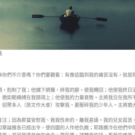
遠
，這事你們不介意嗎？你們要觀看：有像這臨到我的痛苦沒有，就是
的骨頭，剋制了我；他鋪下網羅，絆我的腳，使我轉回；他使我終日
綁的，猶如軛繩縛在我頸項上；他使我的力量衰敗。主將我交在我所
勇士，招聚多人（原文作大會）攻擊我，要壓碎我的少年人。主將猶
眼淚汪汪；因為那當安慰我、救我性命的，離我甚遠。我的兒女孤苦
。耶和華論雅各已經出令，使四圍的人作他仇敵；耶路撒冷在他們中