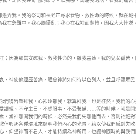
這樣待我，是因我違背他的命令。眾民哪，請聽我的話，看我的痛苦
他們卻愚弄我。我的祭司和長老正尋求食物、救性命的時候，就在城
，因為我在急難中。我心腸擾亂；我心在我裡面翻轉，因我大大悖逆
汪；因為那當安慰我、救我性命的，離我甚遠。我的兒女孤苦，
哀，神使他經歷苦痛，體會神將如何待以色列人，並且呼籲眾民
你們嘴唇敬拜我，心卻遠離我，就算拜我，也是枉然。我們的心
愛讀經、不守主日、不想服事、不受裝備……等的時候，就是開
說，當神離開我們的時候，必然是我們先離他而去，否則祂絕對
撒但興起各種環境來顯明我們內心的光景，藉以使我們感到失敗
心，仰望神而不看人，才能持續為神所用，也讓神隨時的與我們