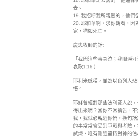
18. 耶和華是公義的！他
去。
19. 我招呼我所親愛的，
20. 耶和華啊，求你觀看
家，猶如死亡。
慶忠牧師的話:
「我因這些事哭泣；我眼淚汪
哀歌1:16 ）
耶利米感嘆，並為以色列人悲
悟。
耶穌曾經對那些法利賽人說，
得出來呢？當你不常禱告，不
我，我就必親近你們，換句話
的事常常會受到爭戰與考驗，
試煉，唯有剛強堅持對神的信