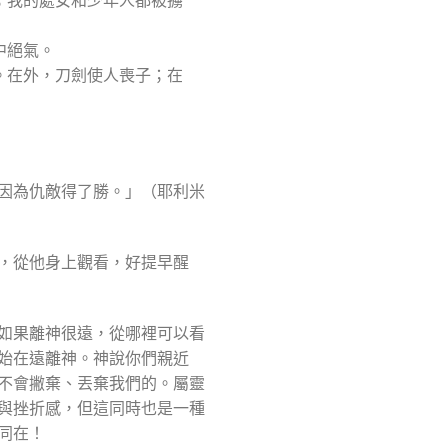
；我的處女和少年人都被擄
中絕氣。
。在外，刀劍使人喪子；在
因為仇敵得了勝。」（耶利米
，從他身上觀看，好提早醒
如果離神很遠，從哪裡可以看
始在遠離神。神說你們親近
不會撇棄、丟棄我們的。屬靈
與挫折感，但這同時也是一種
同在！