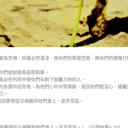
邑要變為荒場，邱壇必然淒涼，使你們的祭壇荒廢，將你們的偶像
，你們就知道我是耶和華。
，我必在列邦中使你們有剩下脫離刀劍的人。
擄到的各國中記念我，為他們心中何等傷破，是因他們起淫心，遠
己。
；我說要使這災禍臨到他們身上，並非空話。
要使這災禍臨到他們身上，並非空話。」（以西結書6: 10）