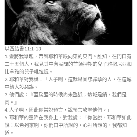
以西結書11:1-13
1. 靈將我舉起，帶到耶和華殿向東的東門。誰知，在門口有
二十五個人，我見其中有民間的首領押朔的兒子雅撒尼亞和
比拿雅的兒子毗拉提。
2. 耶和華對我說：「人子啊，這就是圖謀罪孽的人，在這城
中給人設惡謀。
3. 他們說：『蓋房屋的時候尚未臨近；這城是鍋，我們是
肉。』
4. 人子啊，因此你當說預言，說預言攻擊他們。」
5. 耶和華的靈降在我身上，對我說：「你當說，耶和華如此
說：以色列家啊，你們口中所說的，心裡所想的，我都知
道。