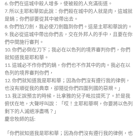
6. 你們在這城中殺人增多，使被殺的人充滿街道。
7. 所以主耶和華如此說：你們殺在城中的人就是肉，這城就
是鍋；你們卻要從其中被帶出去。
8. 你們怕刀劍，我必使刀劍臨到你們。這是主耶和華說的。
9. 我必從這城中帶出你們去，交在外邦人的手中，且要在你
們中間施行審判。
10. 你們必倒在刀下；我必在以色列的境界審判你們，你們
就知道我是耶和華。
11. 這城必不作你們的鍋，你們也不作其中的肉。我必在以
色列的境界審判你們，
12. 你們就知道我是耶和華；因為你們沒有遵行我的律例，
也沒有順從我的典章，卻隨從你們四圍列國的惡規。」
13. 我正說預言的時候，比拿雅的兒子毗拉提死了。於是我
俯伏在地，大聲呼叫說：「哎！主耶和華啊，你要將以色列
剩下的人滅絕淨盡嗎？」
慶忠牧師的話:
「你們就知道我是耶和華；因為你們沒有遵行我的律例，也