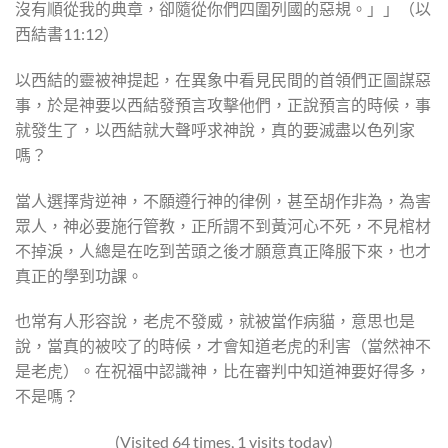
沒有順從我的典章，卻隨從你們四圍列國的惡規。」」（以
西結書11:12）
以西結的靈被神提起，在異象中看見民間的首領們正圖謀惡
事，於是神要以西結發預言攻擊他們，正說預言的時候，事
就發生了，以西結就大聲呼求神說，真的要滅盡以色列家
嗎？
當人選擇背逆神，不願遵行神的律例，甚至胡作非為，為害
眾人，神必要施行管教，正所謂不到黃河心不死，不見棺材
不掉淚，人總是在吃到苦頭之後才願意真正降服下來，也才
真正的學到功課。
也常有人形容說，老虎不發威，就被當作病貓，意思也是
說，當真的被咬了的時候，才會知道老虎的利害（當然神不
是老虎）。在祝福中認識神，比在審判中知道神要好得多，
不是嗎？
(Visited 64 times, 1 visits today)