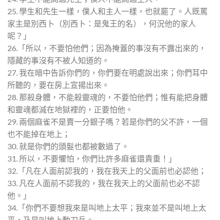
25. 學生和先生一樣，僕人和主人一樣，也就罷了。人既罵
家主是別西卜（別西卜：是鬼王的名），何況他的家人
呢？」
26.「所以，不要怕他們；因為掩蓋的事沒有不露出來的，
隱藏的事沒有不被人知道的。
27. 我在暗中告訴你們的，你們要在明處說出來；你們耳中
所聽的，要在房上宣揚出來。
28. 那殺身體，不能殺靈魂的，不要怕他們；惟有能把身體
和靈魂都滅在地獄裡的，正要怕他。
29. 兩個麻雀不是賣一分銀子嗎？若是你們的父不許，一個
也不能掉在地上；
30. 就是你們的頭髮也都被數過了。
31. 所以，不要懼怕，你們比許多麻雀還貴重！」
32.「凡在人面前認我的，我在我天上的父面前也必認他；
33. 凡在人面前不認我的，我在我天上的父面前也必不認
他。」
34.「你們不要想我來是叫地上太平；我來並不是叫地上太
平，乃是叫地上動刀兵。