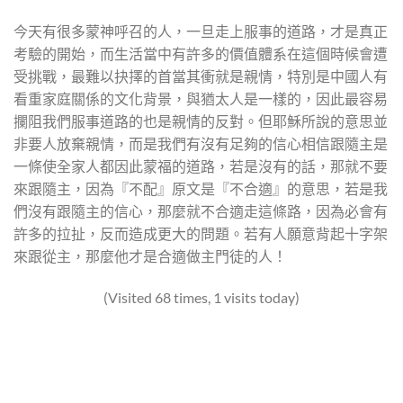
今天有很多蒙神呼召的人，一旦走上服事的道路，才是真正
考驗的開始，而生活當中有許多的價值體系在這個時候會遭
受挑戰，最難以抉擇的首當其衝就是親情，特別是中國人有
看重家庭關係的文化背景，與猶太人是一樣的，因此最容易
攔阻我們服事道路的也是親情的反對。但耶穌所說的意思並
非要人放棄親情，而是我們有沒有足夠的信心相信跟隨主是
一條使全家人都因此蒙福的道路，若是沒有的話，那就不要
來跟隨主，因為『不配』原文是『不合適』的意思，若是我
們沒有跟隨主的信心，那麼就不合適走這條路，因為必會有
許多的拉扯，反而造成更大的問題。若有人願意背起十字架
來跟從主，那麼他才是合適做主門徒的人！
(Visited 68 times, 1 visits today)