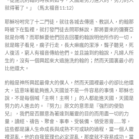
就得著了。」（馬太福音11:12）
耶穌吩咐完了十二門徒，就往各城去傳道、教訓人，約翰那
時被下在監裡，就打發門徒去問耶穌說，那將要來的彌賽亞
就是你嗎？而耶穌要他們回去回覆約翰說明他所作的一切，
就是瞎子看見，瘸子行走，長大痳瘋的潔淨，聾子聽見，死
人復活，窮人有福音傳給他們。並且論到約翰說，凡婦人所
生的，沒有一個興起來大過施洗約翰的；然而天國裏最小的
比他還大。
約翰是神所興起最偉大的僕人，然而天國裡最小的卻比他還
大，這意味著能夠進入天國並不是一件容易的事情，耶穌也
說，不是每個喊「主啊！主啊！」的人都能進天國，天國是
努力的人進去的。『努力』原文的意思是『強烈的使勁
兒』，我們是否願意為著達到屬靈的目的而用盡一切的力
量，讀經、禱告、聚會、事奉、受裝備、領受恩膏……等，
這些都是讓人生命成長與成熟不可或缺的過程，當一個人靈
裡混亂，他的自我管理也必定混亂，那麼就不容易成功。當