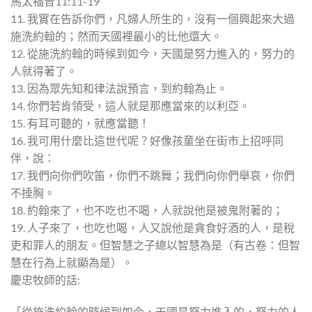
馬太福音11:11-19
11. 我實在告訴你們，凡婦人所生的，沒有一個興起來大過
施洗約翰的；然而天國裡最小的比他還大。
12. 從施洗約翰的時候到如今，天國是努力進入的，努力的
人就得著了。
13. 因為眾先知和律法說預言，到約翰為止。
14. 你們若肯領受，這人就是那應當來的以利亞。
15. 有耳可聽的，就應當聽！
16. 我可用什麼比這世代呢？好像孩童坐在街市上招呼同
伴，說：
17. 我們向你們吹笛，你們不跳舞；我們向你們舉哀，你們
不捶胸。
18. 約翰來了，也不吃也不喝，人就說他是被鬼附著的；
19. 人子來了，也吃也喝，人又說他是貪食好酒的人，是稅
吏和罪人的朋友。但智慧之子總以智慧為是（有古卷：但智
慧在行為上就顯為是）。
慶忠牧師的話:
「從施洗約翰的時候到如今，天國是努力進入的，努力的人