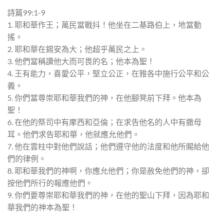
詩篇99:1-9
1. 耶和華作王；萬民當戰抖！他坐在二基路伯上，地當動
搖。
2. 耶和華在錫安為大；他超乎萬民之上。
3. 他們當稱讚他大而可畏的名；他本為聖！
4. 王有能力，喜愛公平，堅立公正，在雅各中施行公平和公
義。
5. 你們當尊崇耶和華我們的神，在他腳凳前下拜。他本為
聖！
6. 在他的祭司中有摩西和亞倫；在求告他名的人中有撒母
耳。他們求告耶和華，他就應允他們。
7. 他在雲柱中對他們說話；他們遵守他的法度和他所賜給他
們的律例。
8. 耶和華我們的神啊，你應允他們；你是赦免他們的神，卻
按他們所行的報應他們。
9. 你們要尊崇耶和華我們的神，在他的聖山下拜，因為耶和
華我們的神本為聖！