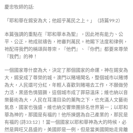
慶忠牧師的話:
「耶和華在錫安為大；他超乎萬民之上。」（詩篇99:2）
本篇強調的重點在『耶和華本為聖』，因此祂有能力、公
平、公正，祂成就禱告，祂審判萬民。祂賜下法度和律例，
祂配得我們的稱頌與尊崇，『他們』、『你們』都要來尊榮
『我們』的神！
一個國家尊什麼為大，決定了那個國家的命運，神在錫安為
大，錫安成了尊榮的城。澳門以賭場聞名，整個城市以賭博
為大，人民還可分紅，年輕人喜歡到賭場去工作，不願做勞
力活，黑道色情猖獗，這個城市成了罪惡溫床；維也納以音
樂藝術為大，人民在耳濡目染的薰陶之下，也充滿人文藝術
氣息，國家也強盛，維也納交響樂團排名世界第一；以耶和
華為神的，那國是有福的！他所揀選為自己產業的，那民是
有福的 (詩33:12 ) ！當一個國家以耶和華神為大的時候，必
然是興旺又昌盛的，美國即是一例，但是當美國開始走背離