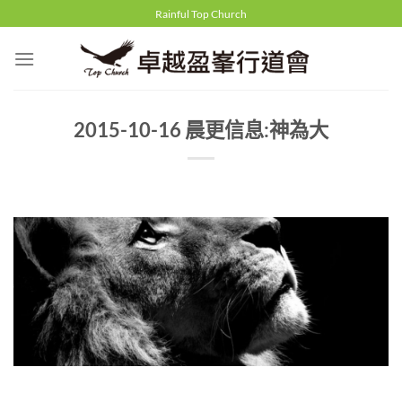
Skip
Rainful Top Church
to
content
2015-10-16 晨更信息:神為大