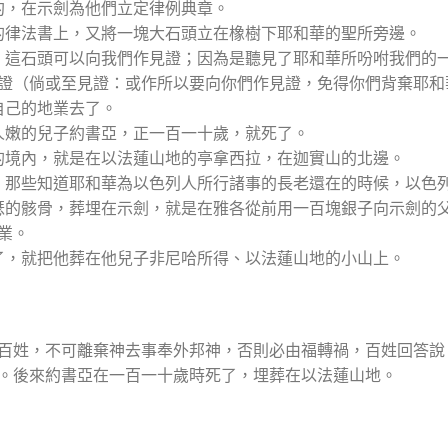
立約，在示劍為他們立定律例典章。
神的律法書上，又將一塊大石頭立在橡樹下耶和華的聖所旁邊。
看哪，這石頭可以向我們作見證；因為是聽見了耶和華所吩咐我們的
證（倘或至見證：或作所以要向你們作見證，免得你們背棄耶和
歸自己的地業去了。
僕人嫩的兒子約書亞，正一百一十歲，就死了。
業的境內，就是在以法蓮山地的亭拿西拉，在迦實山的北邊。
死後，那些知道耶和華為以色列人所行諸事的長老還在的時候，以色
來約瑟的骸骨，葬埋在示劍，就是在雅各從前用一百塊銀子向示劍的
業。
死了，就把他葬在他兒子非尼哈所得、以法蓮山地的小山上。
百姓，不可離棄神去事奉外邦神，否則必由福轉禍，百姓回答說
。後來約書亞在一百一十歲時死了，埋葬在以法蓮山地。