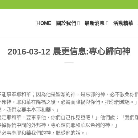
HOME
關於我們
最新消息
活動精華
2016-03-12 晨更信息:專心歸向神
你們不能事奉耶和華；因為他是聖潔的神，是忌邪的神，必不赦免你
事奉外邦神，耶和華在降福之後，必轉而降禍與你們，把你們滅絕。
不然，我們定要事奉耶和華。」
你們選定耶和華，要事奉他，你們自己作見證吧！」他們說：「我們
要除掉你們中間的外邦神，專心歸向耶和華以色列的神。」
我們必事奉耶和華我們的神，聽從他的話。」