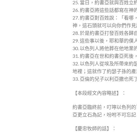
25. 當日，約書亞就與百姓
26. 約書亞將這些話都寫在
27. 約書亞對百姓說：「
神，這石頭就可以向你們作見
28. 於是約書亞打發百姓各
29. 這些事以後，耶和華的
30. 以色列人將他葬在他地
31. 約書亞在世和約書亞
32. 以色列人從埃及所帶
地裡；這就作了約瑟子孫的產
33. 亞倫的兒子以利亞撒也
【本段經文內容略述】：
約書亞臨終前，叮嚀以色列的
亞更立石為記，吩咐不可忘記
【慶忠牧師的話】：