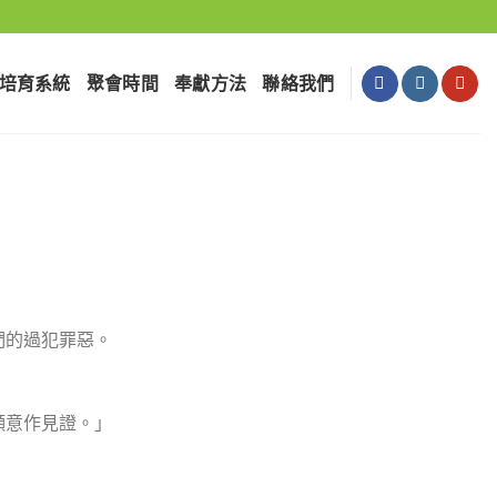
培育系統
聚會時間
奉獻⽅法
聯絡我們
們的過犯罪惡。
」
願意作見證。」