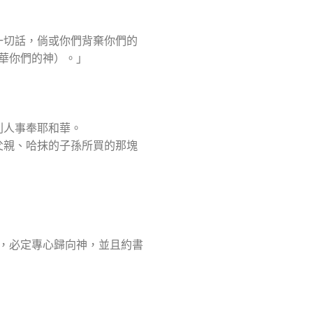
一切話，倘或你們背棄你們的
華你們的神）。」
列人事奉耶和華。
父親、哈抹的子孫所買的那塊
，必定專心歸向神，並且約書