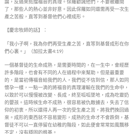
論，反過來抵擋福音的真理。保羅勸誡他們，不要被離間
了，那些人的熱心並非好意。因此保羅如同還需再受一次生
產之苦般，直等到基督他們心裡成形。
【慶忠牧師的話】：
「我小子啊，我為你們再受生產之苦，直等到基督成形在你
們心裏。」（加拉太書4:19）
一個基督徒的生命成熟，是需要時間的，在一生中，會經歷
許多階段，也會有不同的人在過程中來幫助。但是最重要
的，是當初傳福音給我們的人，我們從不信到信，那人如同
懷孕一樣，一點一滴的將福音的真理灌輸在我們的生命中，
以致於可以慢慢被改變、長成，終至呱呱墜地，成為吃靈奶
的嬰孩。這時候生命不成熟，很容易被仇敵擄去，失去了信
仰的初衷，所以還得人再一次的受生產之苦，將我們挽回過
來。成形的東西就不容易變形，成熟的生命才不會跌倒，基
督徒不可以一直停留在幼稚的階段，如此便會常常如風飄移
不定，沒有穩固的根基。