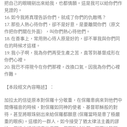
把自己的眼睛剜出來給我，也都情願。這是我可以給你們作
見證的。
16. 如今我將真理告訴你們，就成了你們的仇敵嗎？
17. 那些人熱心待你們，卻不是好意，是要離間你們（原文
作把你們關在外面），叫你們熱心待他們。
18. 在善事上，常用熱心待人原是好的，卻不單我與你們同
在的時候才這樣。
19. 我小子啊，我為你們再受生產之苦，直等到基督成形在
你們心裡。
20. 我巴不得現今在你們那裡，改換口氣，因我為你們心裡
作難。
【本段經文內容略述】：
加拉太的信徒原本對保羅十分敬重，在保羅患病來到他們中
間傳福音的時候，對保羅如同神的使者、基督耶穌般的對
待，甚至將眼珠剜出來給保羅都願意 (保羅當時是患了極嚴
重的眼疾)。這樣的一群人，如今接受了猶太律法主義的謬