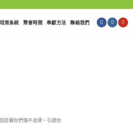
培育系統
聚會時間
奉獻⽅法
聯絡我們
撒但趁著你們情不自禁，引誘你