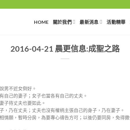
HOME
關於我們
最新消息
活動精華
2016-04-21 晨更信息:成聖之路
我說男不近女倒好。
當各有自己的妻子；女子也當各有自己的丈夫。
；妻子待丈夫也要如此。
的身子，乃在丈夫；丈夫也沒有權柄主張自己的身子，乃在妻子。
非兩相情願，暫時分房，為要專心禱告方可；以後仍要同房，免得