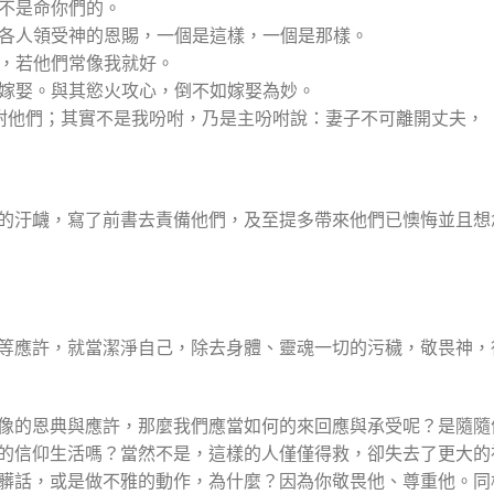
，不是命你們的。
只是各人領受神的恩賜，一個是這樣，一個是那樣。
說，若他們常像我就好。
以嫁娶。與其慾火攻心，倒不如嫁娶為妙。
我吩咐他們；其實不是我吩咐，乃是主吩咐說：妻子不可離開丈夫，
的汙衊，寫了前書去責備他們，及至提多帶來他們已懊悔並且想
等應許，就當潔淨自己，除去身體、靈魂一切的污穢，敬畏神，
像的恩典與應許，那麼我們應當如何的來回應與承受呢？是隨隨
的信仰生活嗎？當然不是，這樣的人僅僅得救，卻失去了更大的
髒話，或是做不雅的動作，為什麼？因為你敬畏他、尊重他。同