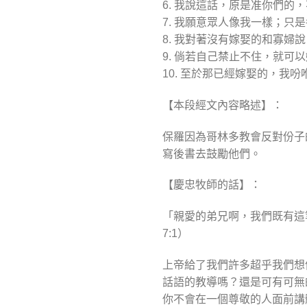
6. 我說這話，原是准你們的
7. 我願意眾人像我一樣；
8. 我對著沒有嫁娶的和寡婦
9. 倘若自己禁止不住，就可
10. 至於那已經嫁娶的，
【本段經文內容略述】：
保羅因為哥林多教會反對份子
寫後書去鼓勵他們。
【慶忠牧師的話】：
「親愛的弟兄啊，我們既有這
7:1）
上帝給了我們許多超乎我們想
話語的教導嗎？還是可有可無
你不會在一個尊敬的人面前講