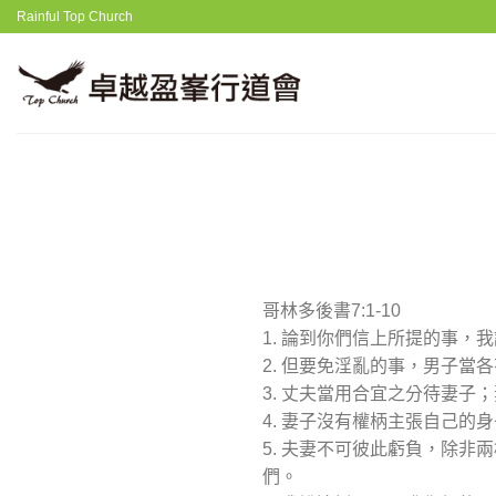
Skip
Rainful Top Church
to
content
哥林多後書7:1-10
1. 論到你們信上所提的事，
2. 但要免淫亂的事，男子
3. 丈夫當用合宜之分待妻子
4. 妻子沒有權柄主張自己
5. 夫妻不可彼此虧負，除
們。