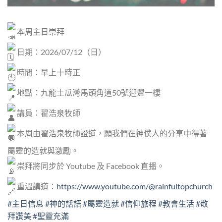
本周主日崇拜
日期：2026/07/12（日）
時間：早上十時正
地點：九龍土瓜灣馬頭角道50號迎豐一樓
講員：翟浩泉牧師
本周由翟浩泉牧師證道，願我們在神僕人的分享中得著
屬靈的造就與激勵。
崇拜將同步於 Youtube 及 Facebook 直播。
重溫講道：
https://www.youtube.com/@rainfultopchurch
#主日信息
#神的話語
#屬靈造就
#信仰旅程
#教會生活
#敬
拜讚美
#聖靈充滿